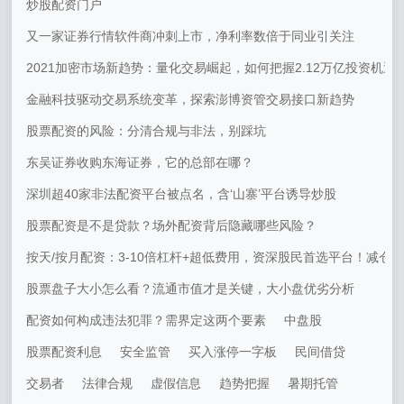
炒股配资门户
又一家证券行情软件商冲刺上市，净利率数倍于同业引关注
2021加密市场新趋势：量化交易崛起，如何把握2.12万亿投资机遇
金融科技驱动交易系统变革，探索澎博资管交易接口新趋势
股票配资的风险：分清合规与非法，别踩坑
东吴证券收购东海证券，它的总部在哪？
深圳超40家非法配资平台被点名，含‘山寨’平台诱导炒股
股票配资是不是贷款？场外配资背后隐藏哪些风险？
按天/按月配资：3-10倍杠杆+超低费用，资深股民首选平台！减仓
股票盘子大小怎么看？流通市值才是关键，大小盘优劣分析
配资如何构成违法犯罪？需界定这两个要素
中盘股
股票配资利息
安全监管
买入涨停一字板
民间借贷
交易者
法律合规
虚假信息
趋势把握
暑期托管