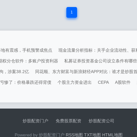
1
圳等地有震感，手机预警成焦点
现金流量分析指标：关乎企业流动性、获
期权分仓软件：多账户投资利器
私募证券投资基金公司设立条件有哪些
，涉案38.2亿
同花顺、东方财富与新浪财经APP对比：谁才是炒股
亏惨了：价格暴跌还得背债
个股主力资金进出
CEPA
A股软件
炒股配资门户
免费股票配资
炒股配资公司
Powered by 炒股配资门户
RSS地图
TXT地图
HTML地图