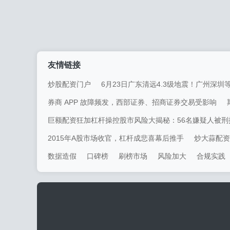
友情链接
炒股配资门户
6月23日广东清远4.3级地震！广州深
券商 APP 故障频发，西部证券、招商证券交易受影响
巨额配资狂加杠杆操控股市风险大揭秘：56名嫌疑人被刑拘
2015年A股市场收官，杠杆成悲喜幕后推手
炒大蒜配资
数据造假
口碑榜
刷榜市场
风险加大
合规实践