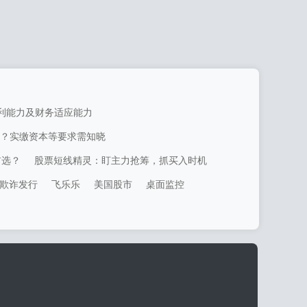
利能力及财务适应能力
？实缴资本等要求需知晓
首选？
股票短线精灵：盯主力抢筹，抓买入时机
欺诈发行
飞乐乐
美国股市
桌面监控