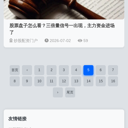
股票盘子怎么看？三倍量信号一出现，主力资金进场
了
炒股配资门户
2026-07-02
59
首页
‹
1
2
3
4
5
6
7
8
9
10
11
12
13
14
15
16
›
尾页
友情链接