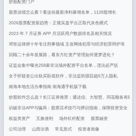
炒股配资门户
股票业绩怎么看？看这份最新净利暴增名单，1128股增长
2026股票配资新趋势：正规实盘平台正取代灰色模式
2023 年 7 月证券 APP 月活跃用户数据排名及相关情况
邓世运律师十年专注刑事领域 主攻网络犯罪与经济犯罪辩护等
回顾二十余年发展路，看东方红资产管理如何逐梦进化？
证监会集中曝光258家非法场外配资平台名单，违法必严惩
女子怀疑老公出轨买卧底软件，非法监听跟踪超6万人隐私
南海本地生活办事指南 南海通手机版下载
炒股软件怎么选？长江证券推荐：通达信、大智慧、同花顺各有哪
识破非法APP与骗局：股票话术技巧与辨识指南，保障投资安全
权益类资产
互换便利
场外杠杆配资
股票融资
公司治理
山西汾酒
常见形式
投资者画像